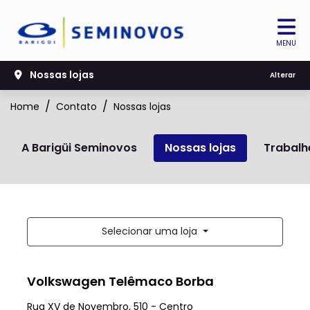
MENU
Nossas lojas
Alterar
Home
Contato
Nossas lojas
A Barigüi Seminovos
Nossas lojas
Trabalh
Selecionar uma loja
Volkswagen Telêmaco Borba
Rua XV de Novembro, 510 - Centro