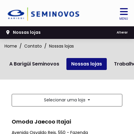
MENU
Nossas lojas
Alterar
Home
Contato
Nossas lojas
A Barigüi Seminovos
Nossas lojas
Trabalh
Selecionar uma loja
Omoda Jaecoo Itajai
Avenida Osvaldo Reis, 550 - Fazenda