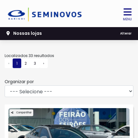
MENU
Nossas lojas
Filtrar
Alterar
Localizados 33 resultados
‹
1
2
3
›
Organizar por
Compartilhar