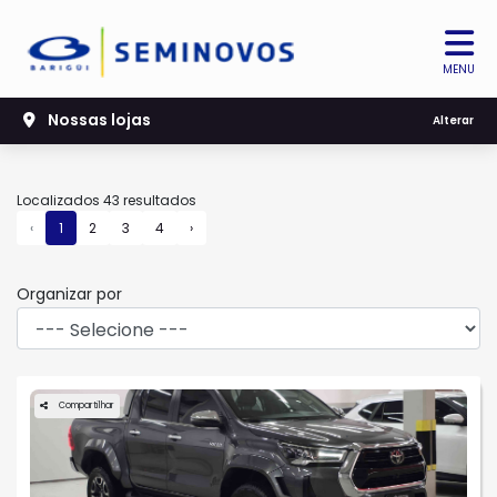
MENU
Nossas lojas
Filtrar
Alterar
Localizados 43 resultados
‹
1
2
3
4
›
Organizar por
Compartilhar