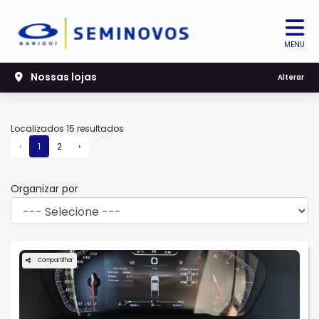
MENU
Nossas lojas
Filtrar
Alterar
Localizados 15 resultados
‹
1
2
›
Organizar por
Compartilhar