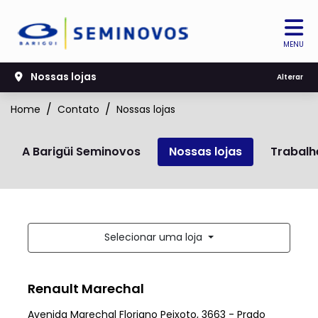
MENU
Nossas lojas
Alterar
Home
Contato
Nossas lojas
A Barigüi Seminovos
Nossas lojas
Trabalh
Selecionar uma loja
Renault Marechal
Avenida Marechal Floriano Peixoto, 3663 - Prado