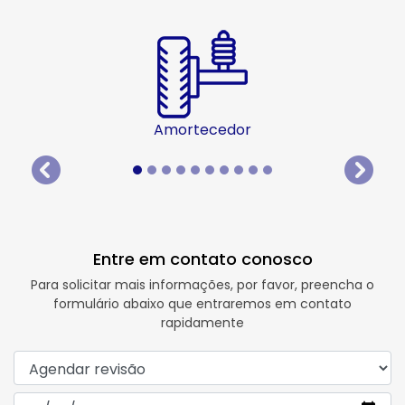
Amortecedor
templates.template-01.components.carousel.texts.
templat
Entre em contato conosco
Para solicitar mais informações, por favor, preencha o
formulário abaixo que entraremos em contato
rapidamente