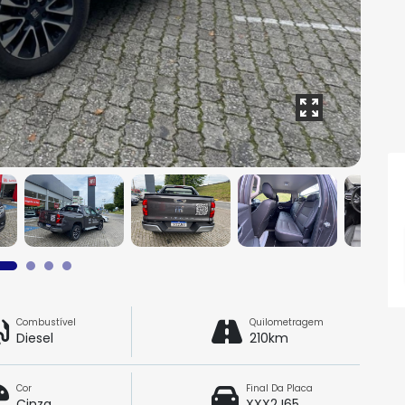
Combustível
Quilometragem
Diesel
210km
Cor
Final Da Placa
Cinza
XXX2J65