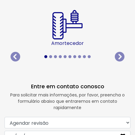
Amortecedor
templates.template-01.components.carousel.texts.
templat
Entre em contato conosco
Para solicitar mais informações, por favor, preencha o
formulário abaixo que entraremos em contato
rapidamente