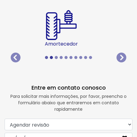
Pneus
templates.template-01.components.carousel.texts.
templat
Entre em contato conosco
Para solicitar mais informações, por favor, preencha o
formulário abaixo que entraremos em contato
rapidamente