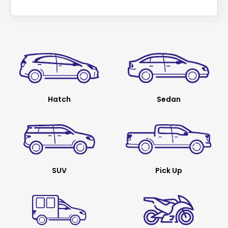
Hatch
Sedan
SUV
Pick Up