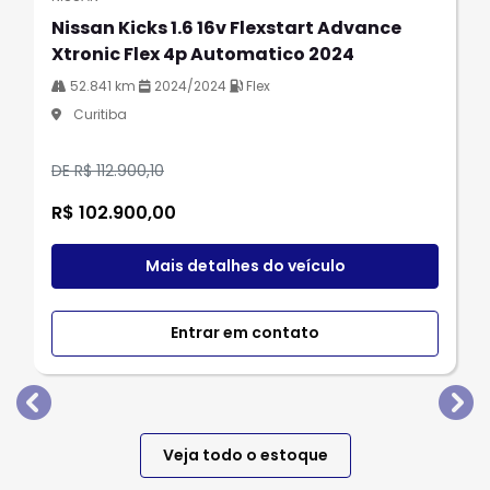
Nissan Kicks 1.6 16v Flexstart Advance
Xtronic Flex 4p Automatico 2024
52.841 km
2024/2024
Flex
Curitiba
DE R$ 112.900,10
R$ 102.900,00
Mais detalhes do veículo
Entrar em contato
templates.template-01.components.carousel.texts.
tem
Veja todo o estoque