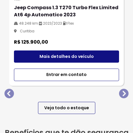
Jeep Compass 1.3 T270 Turbo Flex Limited
At6 4p Automatico 2023
48.248 km
2023/2023
Flex
Curitiba
R$ 125.900,00
Mais detalhes do veículo
Entrar em contato
templates.template-01.components.carousel.texts.
tem
Veja todo o estoque
Benefícios que te dão segurança