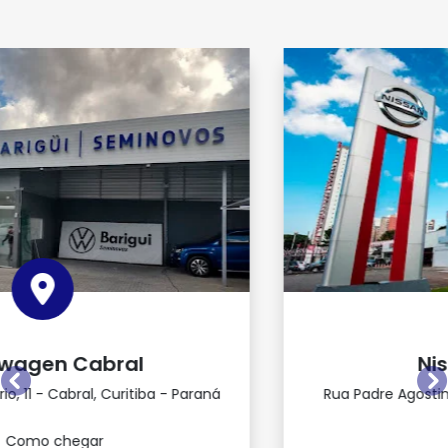
Nissan Parque
Anterior
P
Rua Padre Agostinho, 3081 - Bigorrilho, Curitiba -
Paraná