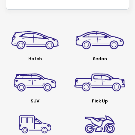
Hatch
Sedan
SUV
Pick Up