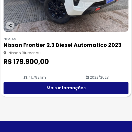
Co
m
NISSAN
pa
Nissan Frontier 2.3 Diesel Automatico 2023
rtil
he
Nissan Blumenau
R$ 179.900,00
41.792 km
2022/2023
Mais informações