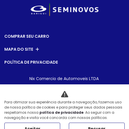
COMPRAR SEU CARRO
MAPA DO SITE
POLÍTICA DE PRIVACIDADE
Nix Comercio de Automoveis LTDA
CNPJ: 09.467.816/0001-02
Para otimizar sua experiência durante a navegação, fazemos uso
de nossa política de cookies e para proteger seus dados pessoais
Desacelere. Seu bem maior é a vida.
respeitamos nossa
política de privacidade
. Ao seguir com a
navegação e visita você concorda com nossas políticas.
Aceitar
Recusar