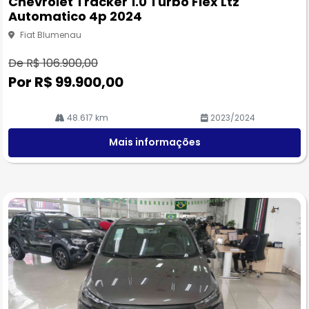
Chevrolet Tracker 1.0 Turbo Flex Ltz
rtil
Automatico 4p 2024
he
Fiat Blumenau
De R$ 106.900,00
Por R$ 99.900,00
48.617 km
2023/2024
Mais informações