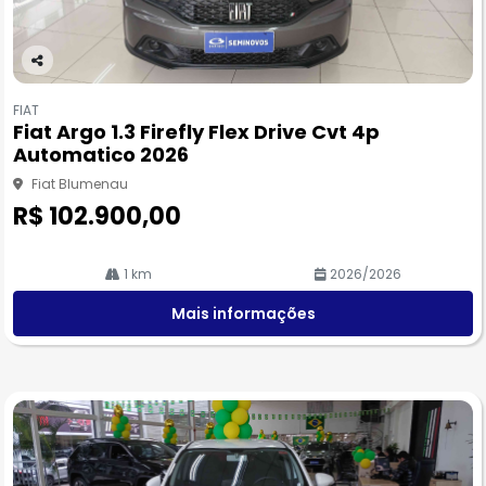
Co
m
FIAT
pa
Fiat Argo 1.3 Firefly Flex Drive Cvt 4p
rtil
Automatico 2026
he
Fiat Blumenau
R$ 102.900,00
1 km
2026/2026
Mais informações