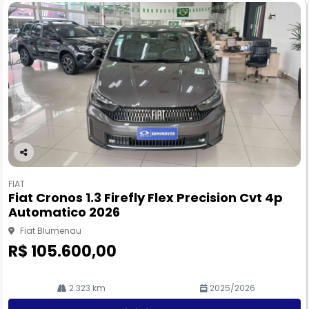
Co
m
FIAT
pa
Fiat Cronos 1.3 Firefly Flex Precision Cvt 4p
rtil
Automatico 2026
he
Fiat Blumenau
R$ 105.600,00
2.323 km
2025/2026