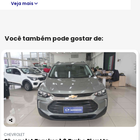
Veja mais
Você também pode gostar de:
Co
m
CHEVROLET
pa