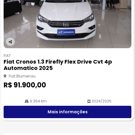
Co
m
FIAT
pa
Fiat Cronos 1.3 Firefly Flex Drive Cvt 4p
rtil
Automatico 2025
he
Fiat Blumenau
R$ 91.900,00
9.354 km
2024/2025
Mais informações