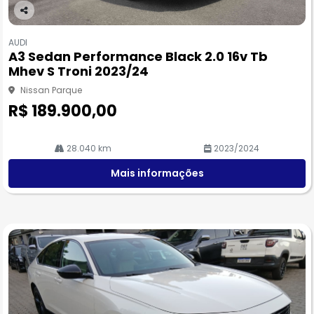
Co
m
AUDI
pa
A3 Sedan Performance Black 2.0 16v Tb
rtil
Mhev S Troni 2023/24
he
Nissan Parque
R$ 189.900,00
28.040 km
2023/2024
Mais informações