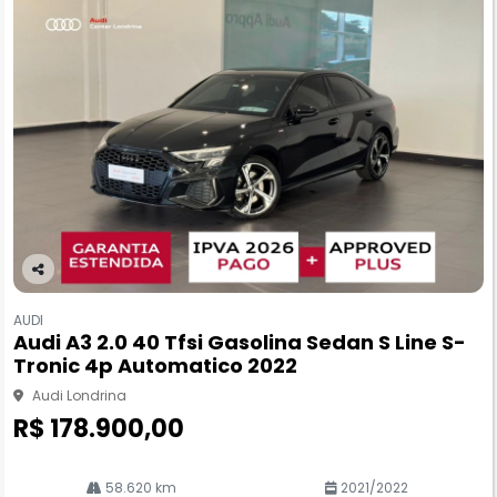
Co
m
AUDI
pa
Audi A3 2.0 40 Tfsi Gasolina Sedan S Line S-
rtil
Tronic 4p Automatico 2022
he
Audi Londrina
R$ 178.900,00
58.620 km
2021/2022