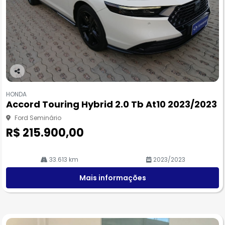
Co
m
HONDA
pa
Accord Touring Hybrid 2.0 Tb At10 2023/2023
rtil
he
Ford Seminário
R$ 215.900,00
33.613 km
2023/2023
Mais informações