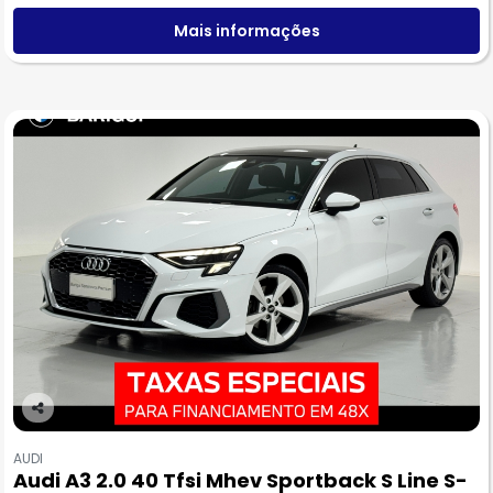
Mais informações
Co
m
AUDI
pa
Audi A3 2.0 40 Tfsi Mhev Sportback S Line S-
rtil