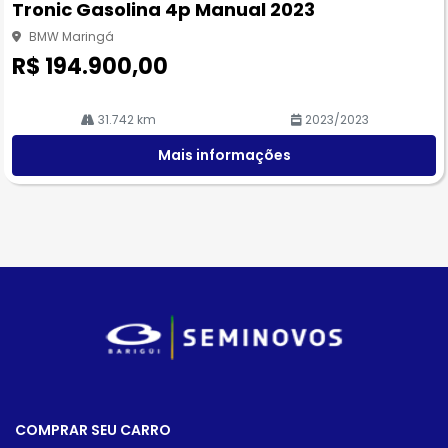
Tronic Gasolina 4p Manual 2023
he
BMW Maringá
R$ 194.900,00
31.742 km
2023/2023
Mais informações
COMPRAR SEU CARRO