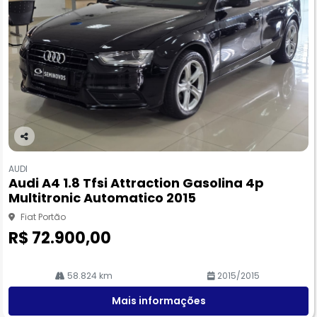
Co
m
AUDI
pa
Audi A4 1.8 Tfsi Attraction Gasolina 4p
rtil
Multitronic Automatico 2015
he
Fiat Portão
R$ 72.900,00
58.824 km
2015/2015
Mais informações