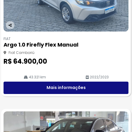
Co
m
FIAT
pa
Argo 1.0 Firefly Flex Manual
rtil
he
Fiat Camboriú
R$ 64.900,00
43.321 km
2022/2023
Mais informações