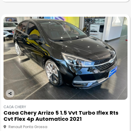
Co
m
CAOA CHERY
pa
Caoa Chery Arrizo 5 1.5 Vvt Turbo Iflex Rts
rtil
Cvt Flex 4p Automatico 2021
he
Renault Ponta Grossa