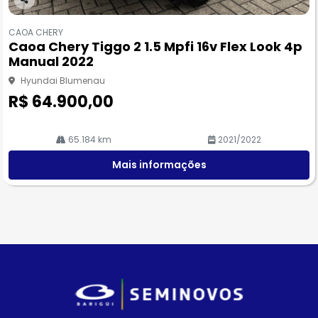
Co
m
CAOA CHERY
pa
Caoa Chery Tiggo 2 1.5 Mpfi 16v Flex Look 4p
rtil
Manual 2022
he
Hyundai Blumenau
R$ 64.900,00
65.184 km
2021/2022
Mais informações