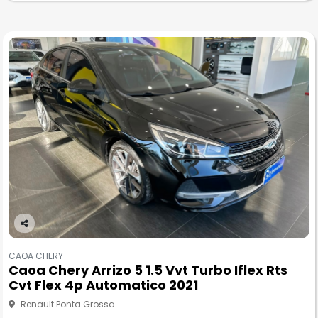
Co
m
CAOA CHERY
pa
Caoa Chery Arrizo 5 1.5 Vvt Turbo Iflex Rts
rtil
Cvt Flex 4p Automatico 2021
he
Renault Ponta Grossa