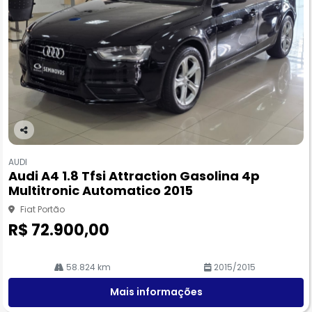
Co
m
AUDI
pa
Audi A4 1.8 Tfsi Attraction Gasolina 4p
rtil
Multitronic Automatico 2015
he
Fiat Portão
R$ 72.900,00
58.824 km
2015/2015
Mais informações