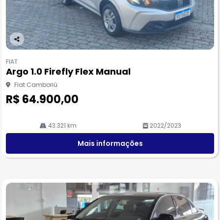
Co
m
FIAT
pa
Argo 1.0 Firefly Flex Manual
rtil
he
Fiat Camboriú
R$ 64.900,00
43.321 km
2022/2023
Mais informações