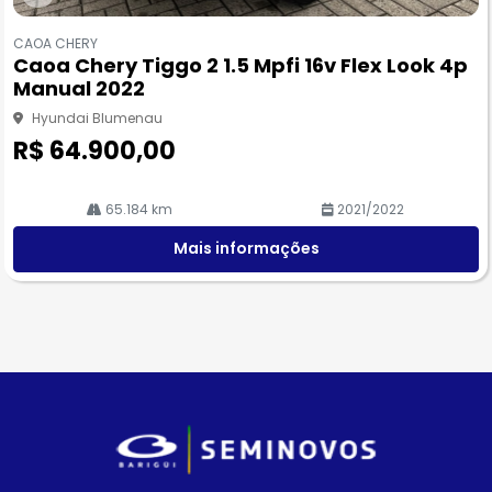
Co
m
CAOA CHERY
pa
Caoa Chery Tiggo 2 1.5 Mpfi 16v Flex Look 4p
rtil
Manual 2022
he
Hyundai Blumenau
R$ 64.900,00
65.184 km
2021/2022
Mais informações