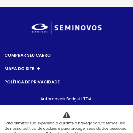
COMPRAR SEU CARRO
MAPA DO SITE
POLÍTICA DE PRIVACIDADE
Automoveis Barigui LTDA
CNPJ: 09.602.000/0001-36
Para otimizar sua experiência durante a navegação, fazemos uso
de nossa política de cookies e para proteger seus dados pessoais
Desacelere. Seu bem maior é a vida.