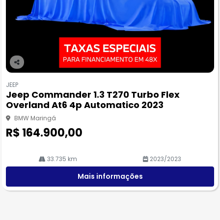
Co
m
JEEP
pa
Jeep Commander 1.3 T270 Turbo Flex
rtil
Overland At6 4p Automatico 2023
he
BMW Maringá
R$ 164.900,00
33.735 km
2023/2023
Mais informações