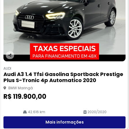
Co
m
AUDI
pa
Audi A3 1.4 Tfsi Gasolina Sportback Prestige
rtil
Plus S-Tronic 4p Automatico 2020
he
BMW Maringá
R$ 119.900,00
42.616 km
2020/2020
Mais informações