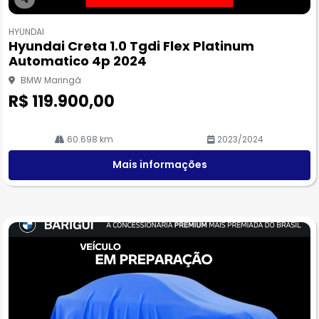
Co
m
HYUNDAI
pa
Hyundai Creta 1.0 Tgdi Flex Platinum
rtil
Automatico 4p 2024
he
BMW Maringá
R$ 119.900,00
60.698 km
2023/2024
Mais informações