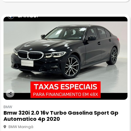
Co
m
BMW
pa
Bmw 320i 2.0 16v Turbo Gasolina Sport Gp
rtil
Automatico 4p 2020
he
BMW Maringá