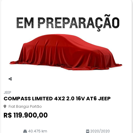
Co
m
JEEP
pa
COMPASS LIMITED 4X2 2.0 16V AT6 JEEP
rtil
he
Fiat Barigüi Portão
R$ 119.900,00
40.475 km
2020/2020