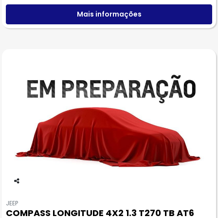
Mais informações
Co
m
JEEP
pa
COMPASS LONGITUDE 4X2 1.3 T270 TB AT6
rtil