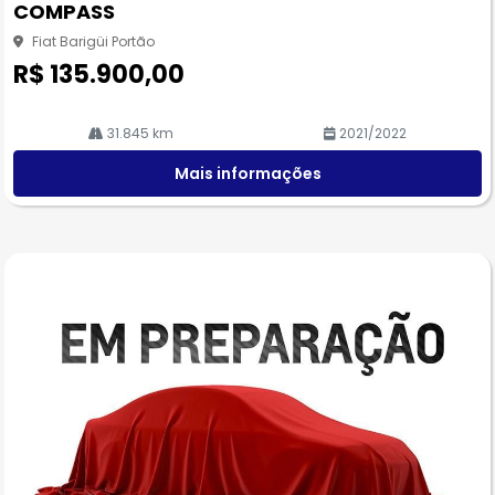
COMPASS
he
Fiat Barigüi Portão
R$ 135.900,00
31.845 km
2021/2022
Mais informações