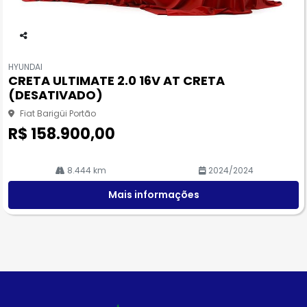
Co
m
HYUNDAI
pa
CRETA ULTIMATE 2.0 16V AT CRETA
rtil
(DESATIVADO)
he
Fiat Barigüi Portão
R$ 158.900,00
8.444 km
2024/2024
Mais informações