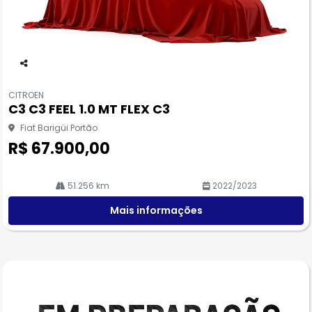
Co
m
CITROEN
pa
C3 C3 FEEL 1.0 MT FLEX C3
rtil
he
Fiat Barigüi Portão
R$ 67.900,00
51.256 km
2022/2023
Mais informações