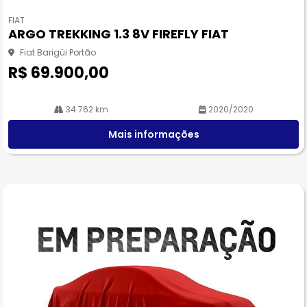
Co
m
FIAT
pa
ARGO TREKKING 1.3 8V FIREFLY FIAT
rtil
he
Fiat Barigüi Portão
R$ 69.900,00
34.762 km
2020/2020
Mais informações