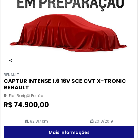
Co
m
RENAULT
pa
CAPTUR INTENSE 1.6 16V SCE CVT X-TRONIC
rtil
RENAULT
he
Fiat Barigüi Portão
R$ 74.900,00
82.817 km
2018/2019
Mais informações