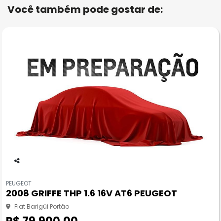
Você também pode gostar de:
Co
m
PEUGEOT
pa
2008 GRIFFE THP 1.6 16V AT6 PEUGEOT
rtil
he
Fiat Barigüi Portão