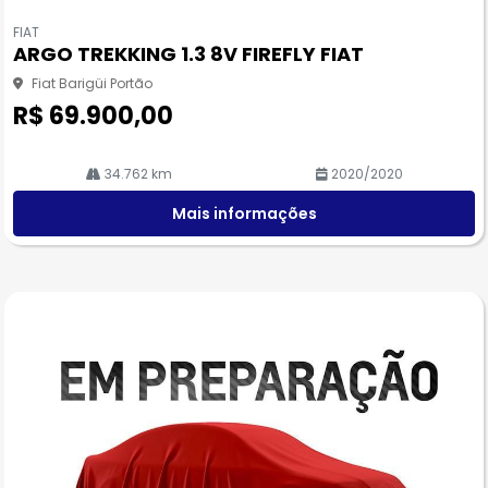
Co
m
FIAT
pa
ARGO TREKKING 1.3 8V FIREFLY FIAT
rtil
he
Fiat Barigüi Portão
R$ 69.900,00
34.762 km
2020/2020
Mais informações