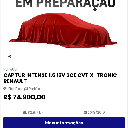
Co
m
RENAULT
pa
CAPTUR INTENSE 1.6 16V SCE CVT X-TRONIC
rtil
RENAULT
he
Fiat Barigüi Portão
R$ 74.900,00
82.817 km
2018/2019
Mais informações