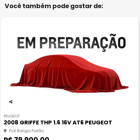
Você também pode gostar de:
Co
m
PEUGEOT
pa
2008 GRIFFE THP 1.6 16V AT6 PEUGEOT
rtil
he
Fiat Barigüi Portão