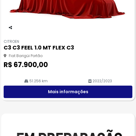
Co
m
CITROEN
pa
C3 C3 FEEL 1.0 MT FLEX C3
rtil
he
Fiat Barigüi Portão
R$ 67.900,00
51.256 km
2022/2023
Mais informações