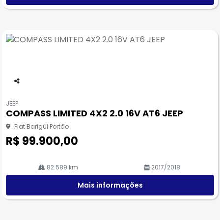
Co
m
JEEP
pa
COMPASS LIMITED 4X2 2.0 16V AT6 JEEP
rtil
he
Fiat Barigüi Portão
R$ 99.900,00
82.589 km
2017/2018
Mais informações