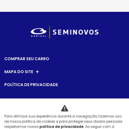
COMPRAR SEU CARRO
MAPA DO SITE
POLÍTICA DE PRIVACIDADE
CNPJ: 79.763.884/0014-00
Para otimizar sua experiência durante a navegação, fazemos uso
de nossa política de cookies e para proteger seus dados pessoais
Desacelere. Seu bem maior é a vida.
respeitamos nossa
política de privacidade
. Ao seguir com a