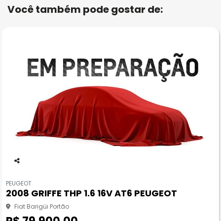
Você também pode gostar de:
Co
m
PEUGEOT
pa
2008 GRIFFE THP 1.6 16V AT6 PEUGEOT
rtil
he
Fiat Barigüi Portão