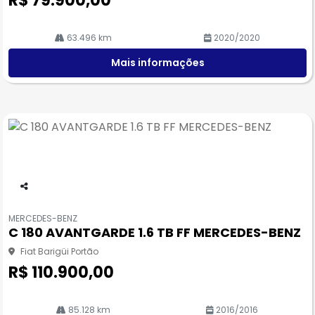
R$ 79.900,00
63.496 km
2020/2020
Mais informações
Co
m
MERCEDES-BENZ
pa
C 180 AVANTGARDE 1.6 TB FF MERCEDES-BENZ
rtil
he
Fiat Barigüi Portão
R$ 110.900,00
85.128 km
2016/2016