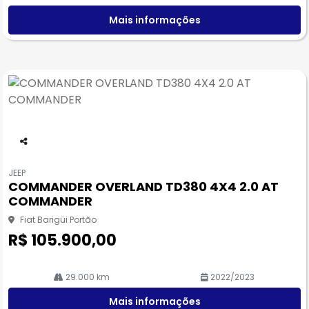
Mais informações
Co
m
JEEP
pa
COMMANDER OVERLAND TD380 4X4 2.0 AT
rtil
COMMANDER
he
Fiat Barigüi Portão
R$ 105.900,00
29.000 km
2022/2023
Mais informações