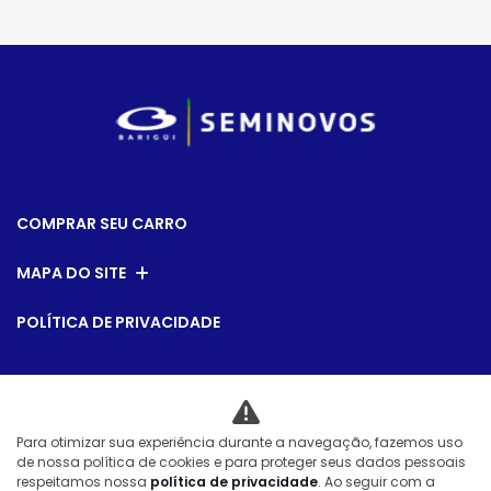
COMPRAR SEU CARRO
MAPA DO SITE
POLÍTICA DE PRIVACIDADE
CNPJ: 79.763.884/0014-00
Para otimizar sua experiência durante a navegação, fazemos uso
de nossa política de cookies e para proteger seus dados pessoais
Desacelere. Seu bem maior é a vida.
respeitamos nossa
política de privacidade
. Ao seguir com a