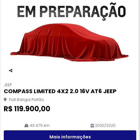
Co
m
JEEP
pa
COMPASS LIMITED 4X2 2.0 16V AT6 JEEP
rtil
he
Fiat Barigüi Portão
R$ 119.900,00
40.475 km
2020/2020
Mais informações