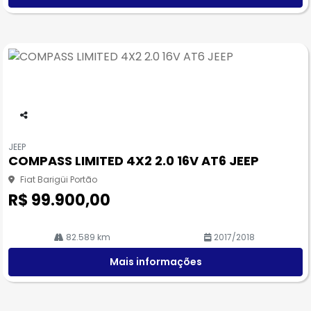
Co
m
JEEP
pa
COMPASS LIMITED 4X2 2.0 16V AT6 JEEP
rtil
he
Fiat Barigüi Portão
R$ 99.900,00
82.589 km
2017/2018
Mais informações