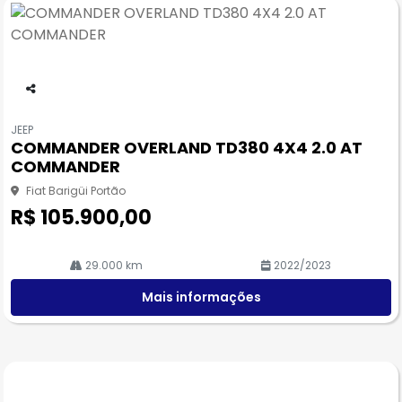
Co
m
JEEP
pa
COMMANDER OVERLAND TD380 4X4 2.0 AT
rtil
COMMANDER
he
Fiat Barigüi Portão
R$ 105.900,00
29.000 km
2022/2023
Mais informações