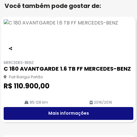
Você também pode gostar de:
Co
m
MERCEDES-BENZ
pa
C 180 AVANTGARDE 1.6 TB FF MERCEDES-BENZ
rtil
he
Fiat Barigüi Portão
R$ 110.900,00
85.128 km
2016/2016
Mais informações