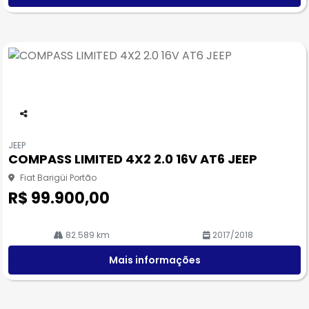
Co
m
JEEP
pa
COMPASS LIMITED 4X2 2.0 16V AT6 JEEP
rtil
he
Fiat Barigüi Portão
R$ 99.900,00
82.589 km
2017/2018
Mais informações