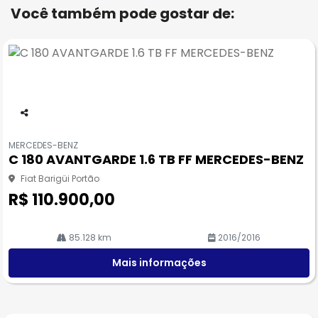
Você também pode gostar de:
Co
m
MERCEDES-BENZ
pa
C 180 AVANTGARDE 1.6 TB FF MERCEDES-BENZ
rtil
he
Fiat Barigüi Portão
R$ 110.900,00
85.128 km
2016/2016
Mais informações