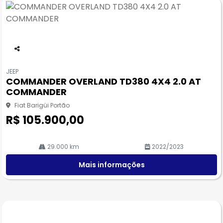
Co
m
JEEP
pa
COMMANDER OVERLAND TD380 4X4 2.0 AT
rtil
COMMANDER
he
Fiat Barigüi Portão
R$ 105.900,00
29.000 km
2022/2023
Mais informações