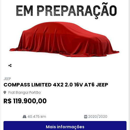
Co
m
JEEP
pa
COMPASS LIMITED 4X2 2.0 16V AT6 JEEP
rtil
he
Fiat Barigüi Portão
R$ 119.900,00
40.475 km
2020/2020
Mais informações