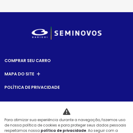
COMPRAR SEU CARRO
MAPA DO SITE
POLÍTICA DE PRIVACIDADE
CNPJ: 79.763.884/0014-00
Para otimizar sua experiência durante a navegação, fazemos uso
de nossa política de cookies e para proteger seus dados pessoais
Desacelere. Seu bem maior é a vida.
respeitamos nossa
política de privacidade
. Ao seguir com a