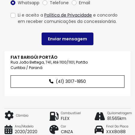
Whatsapp
Telefone
Email
Li e aceito a
Política de Privacidade
e concordo
em receber comunicações da concessionária.
Enviar mensagem
FIAT BARIGÜI PORTÃO
Rua João Bettega, 741, Até 1100/1101, Portão
Curitiba / Paraná
(41) 3017-1850
Combustível
Quilometragem
Câmbio
FLEX
81.565km
Ano/Modelo
Cor
Final Da Placa
2020/2020
CINZA
XXX8G88