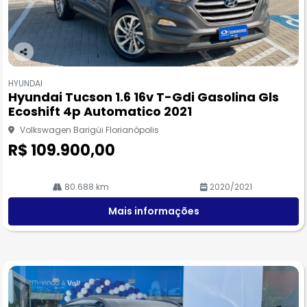
Co
m
HYUNDAI
pa
Hyundai Tucson 1.6 16v T-Gdi Gasolina Gls
rtil
Ecoshift 4p Automatico 2021
he
Volkswagen Barigüi Florianópolis
R$ 109.900,00
80.688 km
2020/2021
Mais informações