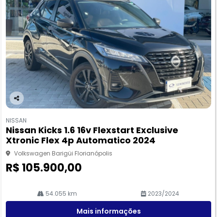
Co
m
NISSAN
pa
Nissan Kicks 1.6 16v Flexstart Exclusive
rtil
Xtronic Flex 4p Automatico 2024
he
Volkswagen Barigüi Florianópolis
R$ 105.900,00
54.055 km
2023/2024
Mais informações