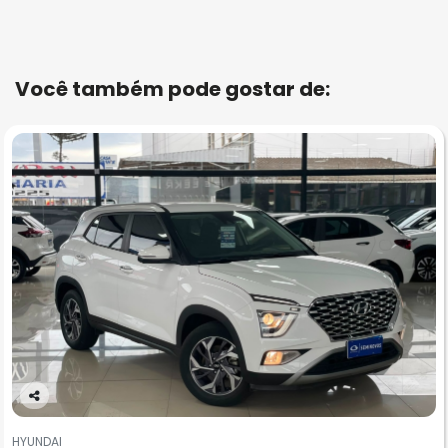
Você também pode gostar de:
Co
m
HYUNDAI