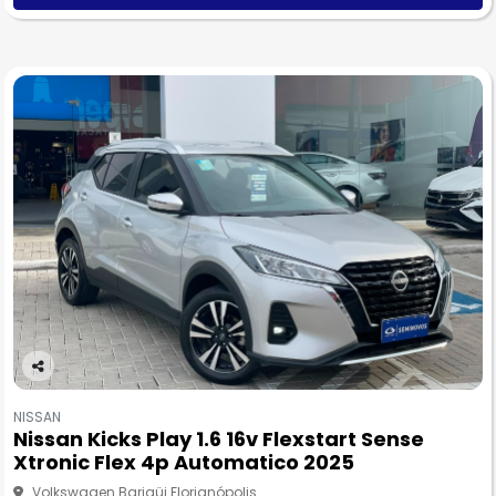
Co
m
NISSAN
pa
Nissan Kicks Play 1.6 16v Flexstart Sense
rtil
Xtronic Flex 4p Automatico 2025
he
Volkswagen Barigüi Florianópolis