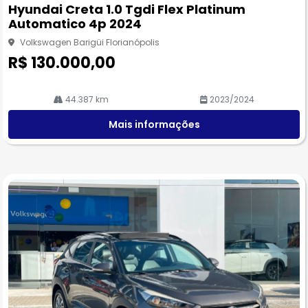
pa
Hyundai Creta 1.0 Tgdi Flex Platinum
rtil
Automatico 4p 2024
he
Volkswagen Barigüi Florianópolis
R$ 130.000,00
44.387 km
2023/2024
Mais informações