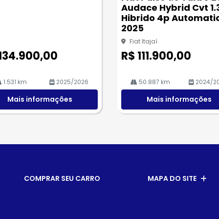
rtil
Audace Hybrid Cvt 1.
he
Hibrido 4p Automati
2025
Fiat Itajaí
134.900,00
R$ 111.900,00
1.531 km
2025/2026
50.887 km
2024/2
Mais informações
Mais informações
COMPRAR SEU CARRO
MAPA DO SITE