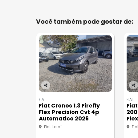
Você também pode gostar de:
Co
Co
m
m
FIAT
FIAT
pa
pa
Fiat Cronos 1.3 Firefly
Fia
rtil
rtil
Flex Precision Cvt 4p
200
he
he
Automatico 2026
Fle
Fiat Itajaí
Fia