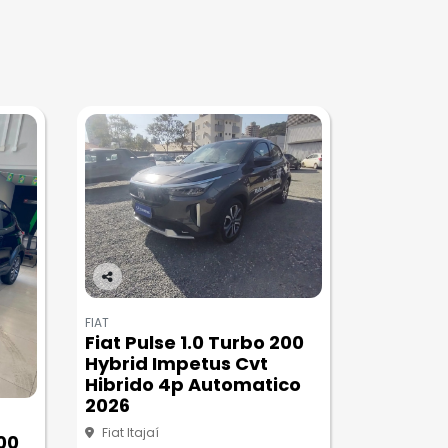
Co
m
FIAT
pa
Fiat Pulse 1.0 Turbo 200
rtil
Hybrid Impetus Cvt
he
Hibrido 4p Automatico
2026
Fiat Itajaí
200