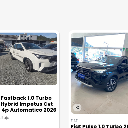
t Fastback 1.0 Turbo
 Hybrid Impetus Cvt
x 4p Automatico 2026
Co
t Itajaí
m
FIAT
pa
Fiat Pulse 1.0 Turbo 