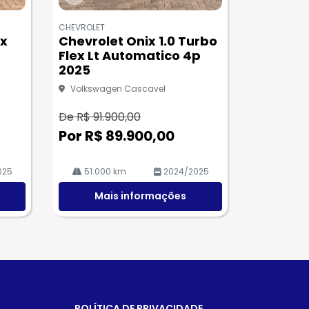
Co
m
CHEVROLET
pa
ex
Chevrolet Onix 1.0 Turbo
rtil
Flex Lt Automatico 4p
he
2025
Volkswagen Cascavel
De R$ 91.900,00
Por R$ 89.900,00
025
51.000 km
2024/2025
Mais informações
POLÍTICA DE PRIVACIDADE