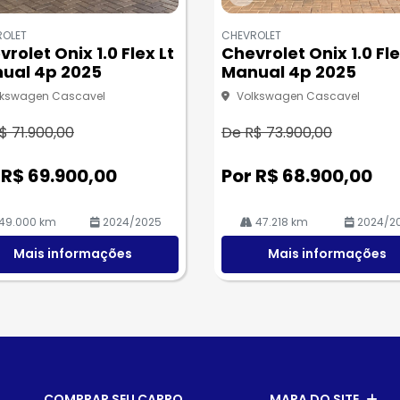
Co
m
ROLET
CHEVROLET
pa
rolet Onix 1.0 Flex Lt
Chevrolet Onix 1.0 Fl
rtil
ual 4p 2025
Manual 4p 2025
he
lkswagen Cascavel
Volkswagen Cascavel
$ 71.900,00
De R$ 73.900,00
 R$ 69.900,00
Por R$ 68.900,00
49.000 km
2024/2025
47.218 km
2024/2
Mais informações
Mais informações
COMPRAR SEU CARRO
MAPA DO SITE