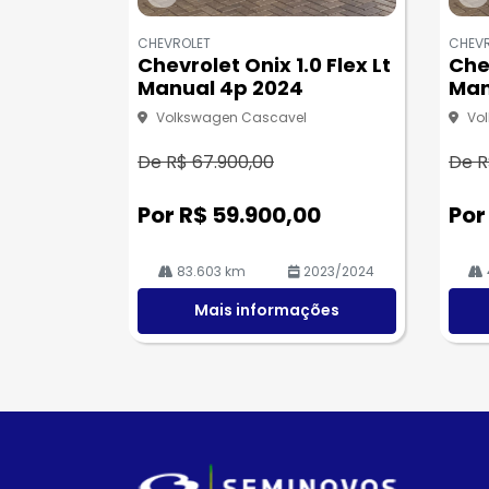
Co
Co
m
m
CHEVROLET
CHEV
pa
pa
Chevrolet Onix 1.0 Flex Lt
Chev
rtil
rtil
Manual 4p 2024
Man
he
he
Volkswagen Cascavel
Vo
De R$ 67.900,00
De R
Por R$ 59.900,00
Por
83.603 km
2023/2024
Mais informações