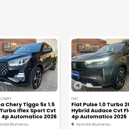
Co
m
 CHERY
FIAT
pa
a Chery Tiggo 5x 1.5
Fiat Pulse 1.0 Turbo 
rtil
Turbo Iflex Sport Cvt
Hybrid Audace Cvt Fl
he
x 4p Automatico 2026
4p Automatico 2026
undai Blumenau
Hyundai Blumenau