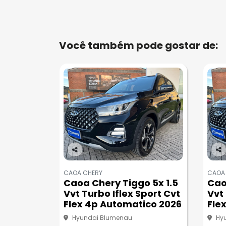
Você também pode gostar de:
Co
Co
m
m
CAOA CHERY
CAOA
pa
pa
Caoa Chery Tiggo 5x 1.5
Cao
rtil
rtil
Vvt Turbo Iflex Sport Cvt
Vvt 
he
he
Flex 4p Automatico 2026
Fle
Hyundai Blumenau
Hy