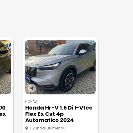
Co
m
HONDA
pa
200
Honda Hr-V 1.5 Di I-Vtec
rtil
ex
Flex Ex Cvt 4p
he
Automatico 2024
Hyundai Blumenau