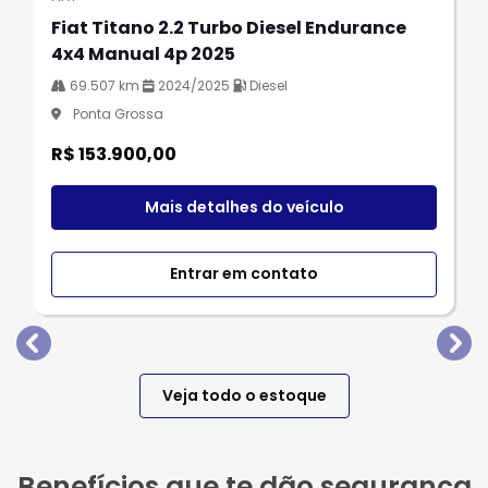
Fiat Titano 2.2 Turbo Diesel Endurance
4x4 Manual 4p 2025
69.507 km
2024/2025
Diesel
Ponta Grossa
R$ 153.900,00
Mais detalhes do veículo
Entrar em contato
templates.template-01.components.carousel.texts.
tem
Veja todo o estoque
Benefícios que te dão segurança