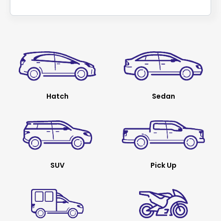
Hatch
Sedan
SUV
Pick Up