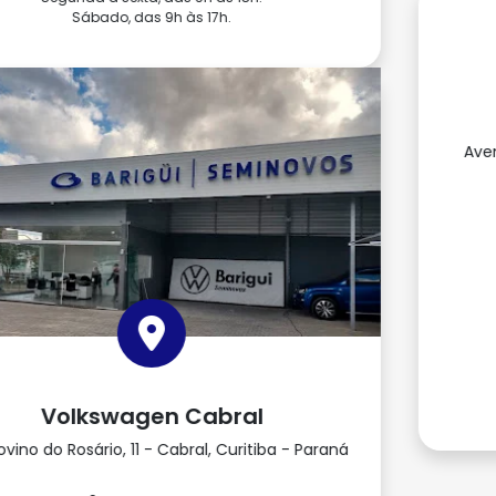
T-Service Barigui
Avenida Presidente Kennedy, 1910 - Água Verde,
Curitiba - Paraná
Como chegar
(41) 3012-1301
Horário de funcionamento
Geral
seg a sexta das 08:30h as 18:30h
sábado das 09h as 17:00h