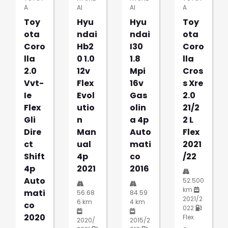
A
AI
AI
A
Toy
Hyu
Hyu
Toy
Ota
Ndai
Ndai
Ota
Coro
Hb2
I30
Coro
Lla
0 1.0
1.8
Lla
2.0
12v
Mpi
Cros
Vvt-
Flex
16v
S Xre
Ie
Evol
Gas
2.0
Flex
Utio
Olin
21/2
Gli
N
A 4p
2 L
Dire
Man
Auto
Flex
Ct
Ual
Mati
2021
Shift
4p
Co
/22
4p
2021
2016
Auto
52.500
km
Mati
56.68
84.59
2021/2
6 km
4 km
Co
022
2020
Flex
2020/
2015/2