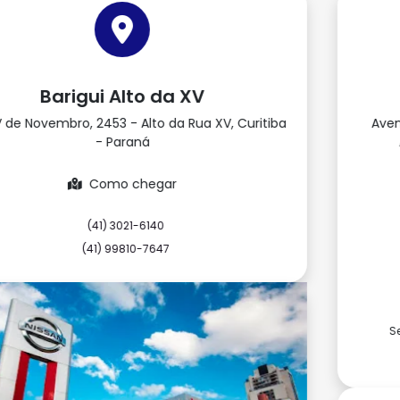
VW Barigüi Florianópolis
Avenida Marinheiro Max Schramm, 3351 - Jardim
Atlântico, Florianópolis - Santa Catarina
Como chegar
Contato
(48) 3094-4000
(48) 98877-3706
Horário de funcionamento
Showroom
Segunda a sexta, das 8h30 às 12h | 13h às 18h30.
Sábado, das 9h às 13h.