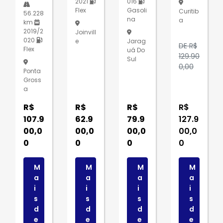
2021
016
Flex
Gasoli
Curitib
56.228
na
A
km
2019/2
Joinvill
020
E
Jarag
DE R$
Flex
Uá Do
129.90
Sul
0,00
Ponta
Gross
A
R$
R$
R$
R$
107.9
62.9
79.9
127.9
00,0
00,0
00,0
00,0
0
0
0
0
M
M
M
M
a
a
a
a
i
i
i
i
s
s
s
s
d
d
d
d
e
e
e
e