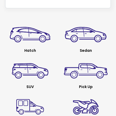
Hatch
Sedan
SUV
Pick Up