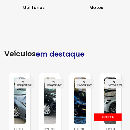
Utilitários
Motos
Veículos
em destaque
Compartilhar
Compartilhar
Compartilhar
Compartilhar
OFERTA
TOYOT
HYUND
HYUND
TOYOT