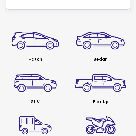
Hatch
Sedan
SUV
Pick Up