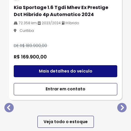
Kia Sportage 1.6 Tgdi Mhev Ex Prestige
Dct Hibrido 4p Automatico 2024
72.358 km
2023/2024
Híbrido
Curitiba
DE R$ 189.900,00
R$ 169.900,00
Mais detalhes do veículo
Entrar em contato
templates.template-01.components.carousel.texts.
tem
Veja todo o estoque