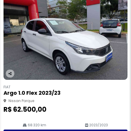
Co
m
FIAT
pa
Argo 1.0 Flex 2023/23
rtil
he
Nissan Parque
R$ 62.500,00
68.320 km
2023/2023