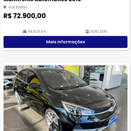
he
Fiat Portão
R$ 72.900,00
58.824 km
2015/2015
Mais informações