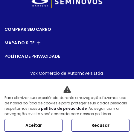
COMPRAR SEU CARRO
MAPA DO SITE
POLÍTICA DE PRIVACIDADE
Vox Comercio de Automoveis Ltda
CNPJ: 08.540.795/0007-28
Para otimizar sua experiência durante a navegação, fazemos uso
de nossa política de cookies e para proteger seus dados pessoais
Desacelere. Seu bem maior é a vida.
respeitamos nossa
política de privacidade
. Ao seguir com a
navegação e visita você concorda com nossas políticas.
Aceitar
Recusar
Desenvolvido pela DEALERSPACE ® Direitos Reservados.