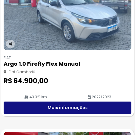
Co
m
FIAT
pa
Argo 1.0 Firefly Flex Manual
rtil
he
Fiat Camboriú
R$ 64.900,00
43.321 km
2022/2023
Mais informações