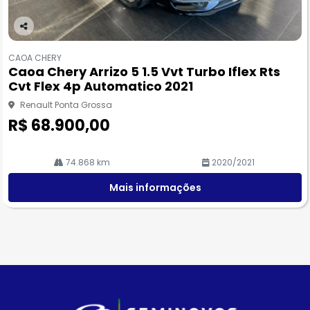
Co
m
CAOA CHERY
pa
Caoa Chery Arrizo 5 1.5 Vvt Turbo Iflex Rts
rtil
Cvt Flex 4p Automatico 2021
he
Renault Ponta Grossa
R$ 68.900,00
74.868 km
2020/2021
Mais informações