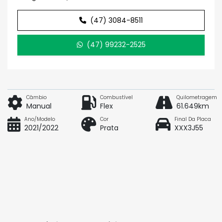
(47) 3084-8511
(47) 99232-2525
Câmbio
Combustível
Quilometragem
Manual
Flex
61.649km
Ano/Modelo
Cor
Final Da Placa
2021/2022
Prata
XXX3J55