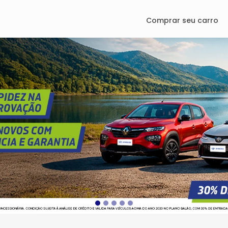
Comprar seu carro