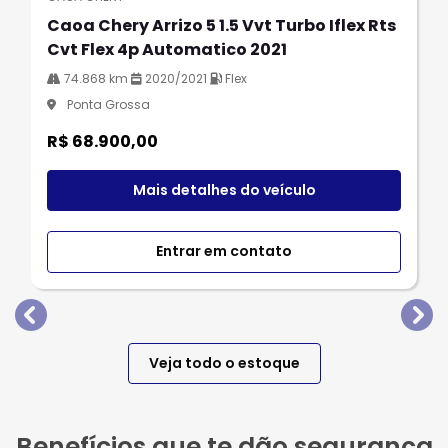
Caoa Chery Arrizo 5 1.5 Vvt Turbo Iflex Rts
Cvt Flex 4p Automatico 2021
74.868 km
2020/2021
Flex
Ponta Grossa
R$ 68.900,00
Mais detalhes do veículo
Entrar em contato
templates.template-01.components.carousel.texts.
tem
Veja todo o estoque
Benefícios que te dão segurança