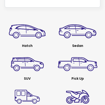
Hatch
Sedan
SUV
Pick Up