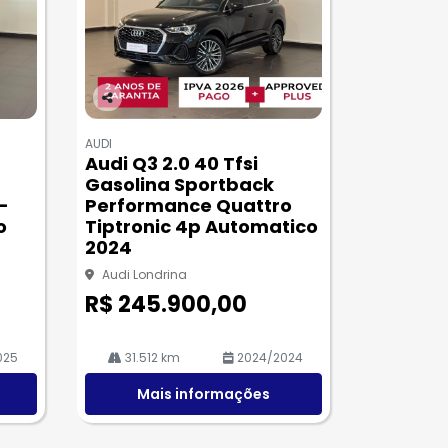
Co
m
AUDI
pa
Audi Q3 2.0 40 Tfsi
rtil
Gasolina Sportback
he
-
Performance Quattro
o
Tiptronic 4p Automatico
2024
Audi Londrina
R$ 245.900,00
025
31.512 km
2024/2024
Mais informações