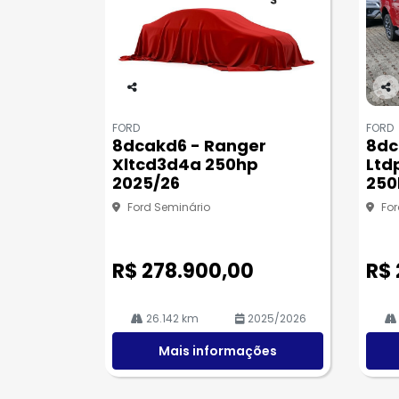
Co
Co
m
m
FORD
FORD
pa
pa
8dcakd6 - Ranger
8dc
rtil
rtil
Xltcd3d4a 250hp
Ltd
he
he
2025/26
250
Ford Seminário
For
R$ 278.900,00
R$
26.142 km
2025/2026
Mais informações