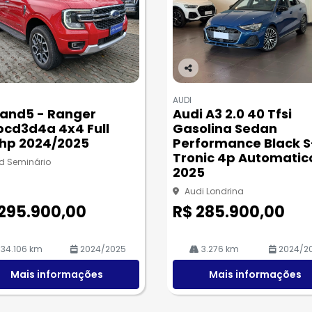
Co
m
AUDI
pa
and5 - Ranger
Audi A3 2.0 40 Tfsi
rtil
pcd3d4a 4x4 Full
Gasolina Sedan
he
hp 2024/2025
Performance Black S
Tronic 4p Automatic
d Seminário
2025
Audi Londrina
 295.900,00
R$ 285.900,00
34.106 km
2024/2025
3.276 km
2024/2
Mais informações
Mais informações