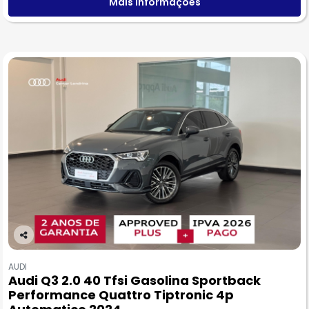
Mais informações
Co
m
AUDI
pa
Audi Q3 2.0 40 Tfsi Gasolina Sportback
rtil
Performance Quattro Tiptronic 4p
he