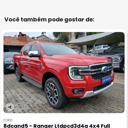
Você também pode gostar de:
Co
m
FORD
pa
8dcand5 - Ranger Ltdpcd3d4a 4x4 Full
rtil