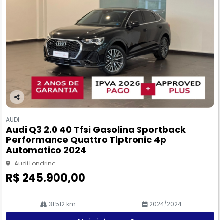
Co
m
AUDI
pa
Audi Q3 2.0 40 Tfsi Gasolina Sportback
rtil
Performance Quattro Tiptronic 4p
he
Automatico 2024
Audi Londrina
R$ 245.900,00
31.512 km
2024/2024