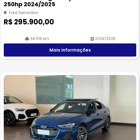
250hp 2024/2025
he
Ford Seminário
R$ 295.900,00
34.106 km
2024/2025
Mais informações