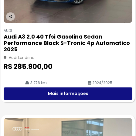
Co
m
AUDI
pa
Audi A3 2.0 40 Tfsi Gasolina Sedan
rtil
Performance Black S-Tronic 4p Automatico
he
2025
Audi Londrina
R$ 285.900,00
3.276 km
2024/2025
Mais informações