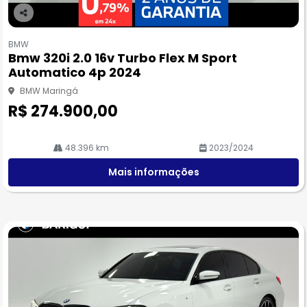
Co
m
BMW
pa
Bmw 320i 2.0 16v Turbo Flex M Sport
rtil
Automatico 4p 2024
he
BMW Maringá
R$ 274.900,00
48.396 km
2023/2024
Mais informações