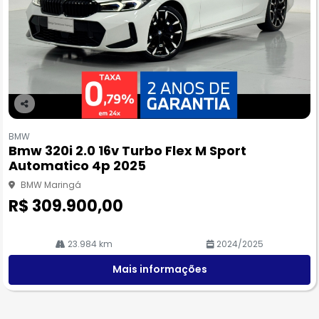
Co
m
BMW
pa
Bmw 320i 2.0 16v Turbo Flex M Sport
rtil
Automatico 4p 2025
he
BMW Maringá
R$ 309.900,00
23.984 km
2024/2025
Mais informações