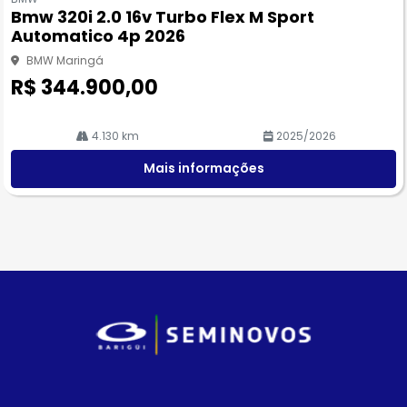
pa
Bmw 320i 2.0 16v Turbo Flex M Sport
rtil
Automatico 4p 2026
he
BMW Maringá
R$ 344.900,00
4.130 km
2025/2026
Mais informações