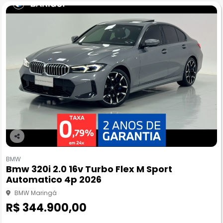
Co
m
BMW
pa
Bmw 320i 2.0 16v Turbo Flex M Sport
rtil
Automatico 4p 2026
he
BMW Maringá
R$ 344.900,00