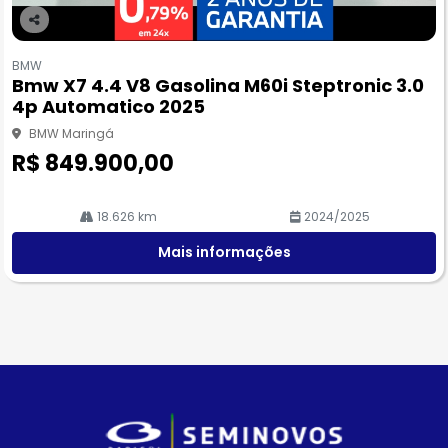
Co
m
BMW
pa
Bmw X7 4.4 V8 Gasolina M60i Steptronic 3.0
rtil
4p Automatico 2025
he
BMW Maringá
R$ 849.900,00
18.626 km
2024/2025
Mais informações