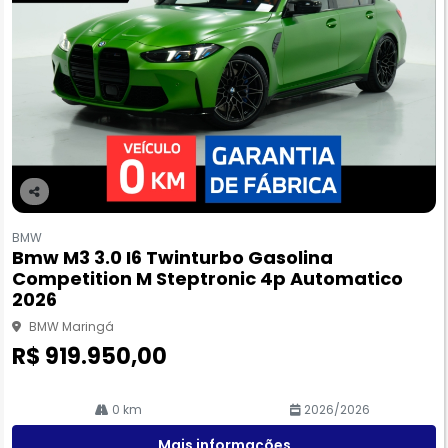
Co
m
BMW
pa
Bmw M3 3.0 I6 Twinturbo Gasolina
rtil
Competition M Steptronic 4p Automatico
he
2026
BMW Maringá
R$ 919.950,00
0 km
2026/2026
Mais informações