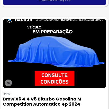
Co
m
BMW
pa
Bmw X6 4.4 V8 Biturbo Gasolina M
rtil
Competition Automatico 4p 2024
he