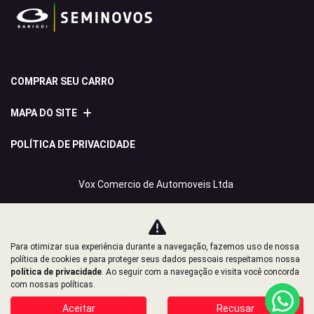
COMPRAR SEU CARRO
MAPA DO SITE
POLÍTICA DE PRIVACIDADE
Vox Comercio de Automoveis Ltda
CNPJ: 08.540.795/0007-28
Para otimizar sua experiência durante a navegação, fazemos uso de nossa
política de cookies e para proteger seus dados pessoais respeitamos nossa
Desacelere. Seu bem maior é a vida.
política de privacidade
. Ao seguir com a navegação e visita você concorda
com nossas políticas.
Aceitar
Recusar