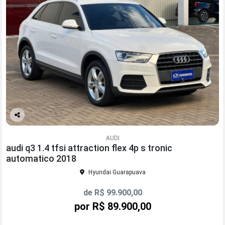
Co
mp
AUDI
arti
audi q3 1.4 tfsi attraction flex 4p s tronic
lhe
automatico 2018
Hyundai Guarapuava
de R$ 99.900,00
por R$ 89.900,00