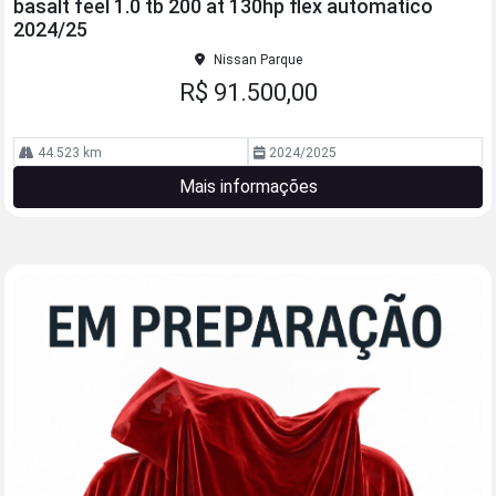
basalt feel 1.0 tb 200 at 130hp flex automatico
lhe
2024/25
Nissan Parque
R$ 91.500,00
44.523 km
2024/2025
Mais informações