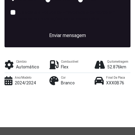
Li e aceito a
Política de Privacidade
e concordo em
receber comunicações da concessionária.
Enviar mensagem
Câmbio
Combustível
Quilometragem
Automático
Flex
52.876km
Ano/Modelo
Cor
Final Da Placa
2024/2024
Branco
XXX0B76