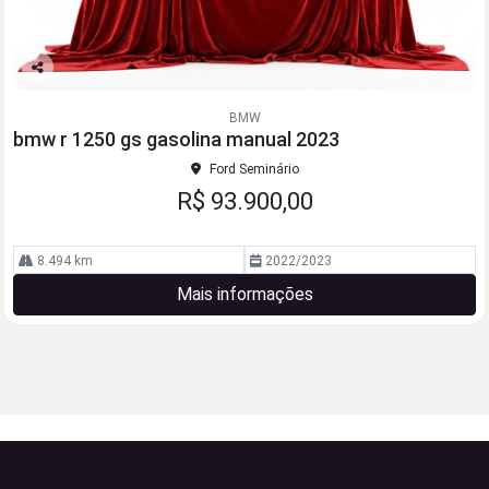
Co
mp
BMW
arti
bmw r 1250 gs gasolina manual 2023
lhe
Ford Seminário
R$ 93.900,00
8.494 km
2022/2023
Mais informações