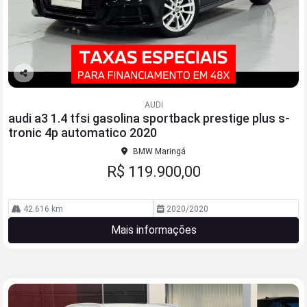
Co
mp
AUDI
arti
audi a3 1.4 tfsi gasolina sportback prestige plus s-
lhe
tronic 4p automatico 2020
BMW Maringá
R$ 119.900,00
42.616 km
2020/2020
Mais informações