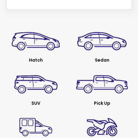
Hatch
Sedan
SUV
Pick Up