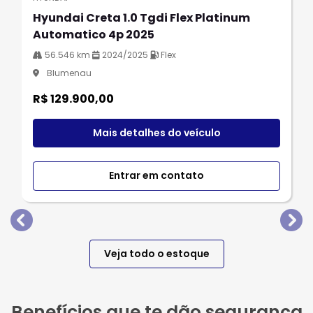
Hyundai Creta 1.0 Tgdi Flex Platinum
Automatico 4p 2025
56.546 km
2024/2025
Flex
Blumenau
R$ 129.900,00
Mais detalhes do veículo
Entrar em contato
templates.template-01.components.carousel.texts.
tem
Veja todo o estoque
Benefícios que te dão segurança