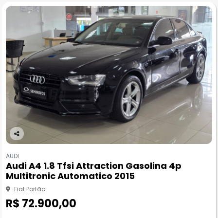
Co
m
AUDI
pa
Audi A4 1.8 Tfsi Attraction Gasolina 4p
rtil
Multitronic Automatico 2015
he
Fiat Portão
R$ 72.900,00