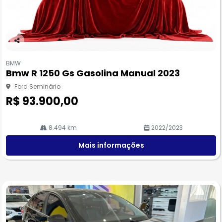
Co
m
BMW
pa
Bmw R 1250 Gs Gasolina Manual 2023
rtil
he
Ford Seminário
R$ 93.900,00
8.494 km
2022/2023
Mais informações