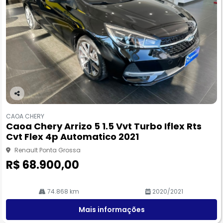
Co
m
CAOA CHERY
pa
Caoa Chery Arrizo 5 1.5 Vvt Turbo Iflex Rts
rtil
Cvt Flex 4p Automatico 2021
he
Renault Ponta Grossa
R$ 68.900,00
74.868 km
2020/2021
Mais informações