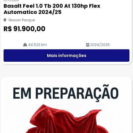
pa
Basalt Feel 1.0 Tb 200 At 130hp Flex
rtil
Automatico 2024/25
he
Nissan Parque
R$ 91.900,00
44.523 km
2024/2025
Mais informações