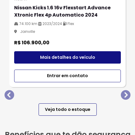
Nissan Kicks 1.6 16v Flexstart Advance
Xtronic Flex 4p Automatico 2024
74.100 km
2023/2024
Flex
Joinville
R$ 106.900,00
Mais detalhes do veículo
Entrar em contato
templates.template-01.components.carousel.texts.
tem
Veja todo o estoque
Benefícios que te dão segurança