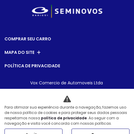
COMPRAR SEU CARRO
MAPA DO SITE
POLÍTICA DE PRIVACIDADE
Vox Comercio de Automoveis Ltda
CNPJ: 08.540.795/0007-28
Para otimizar sua experiência durante a navegação, fazemos uso
de nossa política de cookies e para proteger seus dados pessoais
Desacelere. Seu bem maior é a vida.
respeitamos nossa
política de privacidade
. Ao seguir com a
navegação e visita você concorda com nossas políticas.