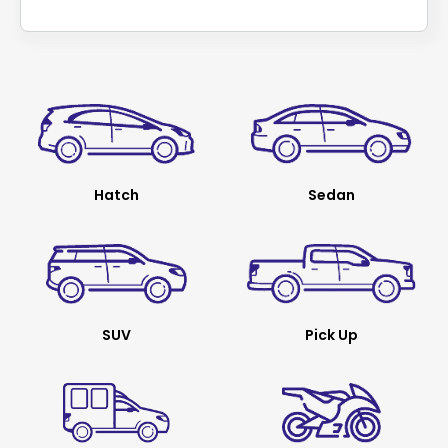
Hatch
Sedan
SUV
Pick Up