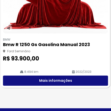
Co
m
BMW
pa
Bmw R 1250 Gs Gasolina Manual 2023
rtil
he
Ford Seminário
R$ 93.900,00
8.494 km
2022/2023
Mais informações