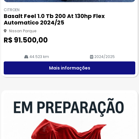
Co
m
CITROEN
pa
Basalt Feel 1.0 Tb 200 At 130hp Flex
rtil
Automatico 2024/25
he
Nissan Parque
R$ 91.500,00
44.523 km
2024/2025
Mais informações