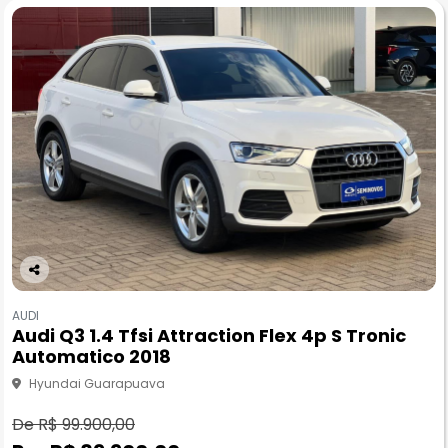
Co
m
AUDI
pa
Audi Q3 1.4 Tfsi Attraction Flex 4p S Tronic
rtil
Automatico 2018
he
Hyundai Guarapuava
De R$ 99.900,00