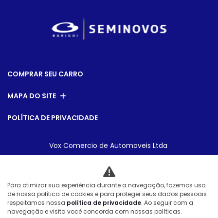
COMPRAR SEU CARRO
MAPA DO SITE
POLÍTICA DE PRIVACIDADE
Vox Comercio de Automoveis Ltda
CNPJ: 08.540.795/0007-28
Para otimizar sua experiência durante a navegação, fazemos uso
de nossa política de cookies e para proteger seus dados pessoais
Desacelere. Seu bem maior é a vida.
respeitamos nossa
política de privacidade
. Ao seguir com a
navegação e visita você concorda com nossas políticas.