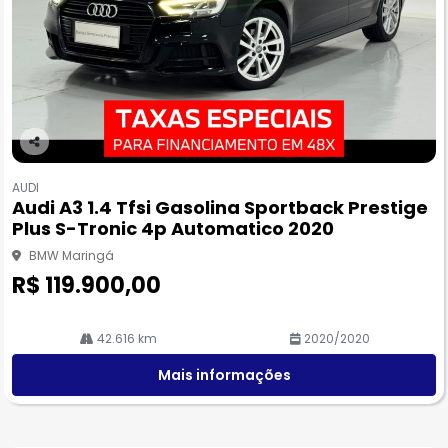
Co
m
AUDI
pa
Audi A3 1.4 Tfsi Gasolina Sportback Prestige
rtil
Plus S-Tronic 4p Automatico 2020
he
BMW Maringá
R$ 119.900,00
42.616 km
2020/2020
Mais informações